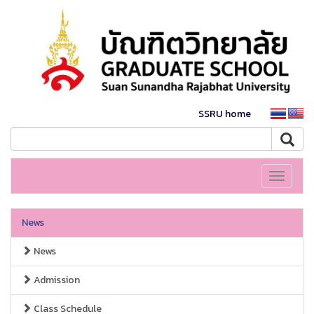
SSRU home
Toggle
navigati
News
News
Admission
Class Schedule