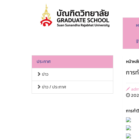
ห
ฐ
ประกาศ
หน้าหลั
การท
ข่าว
ข่าว / ประกาศ
adm
202
การทำว